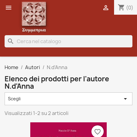
shopping_cart


(0)
search
Home
Autori
N.d'Anna
Elenco dei prodotti per l'autore
N.d'Anna

Scegli
Visualizzati 1-2 su 2 articoli
favorite_border