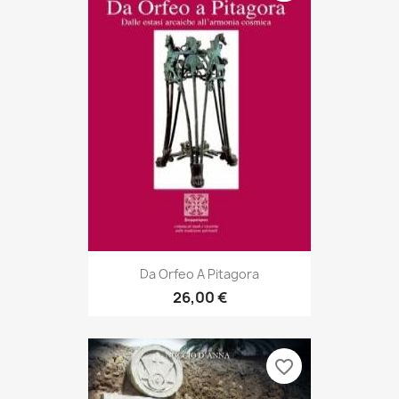
Da Orfeo A Pitagora
26,00 €
favorite_border