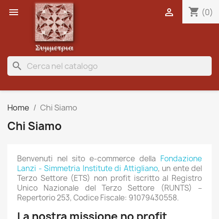
shopping_cart


(0)
search
Home
Chi Siamo
Chi Siamo
Benvenuti nel sito e-commerce della
Fondazione
Lanzi - Simmetria Institute di Attigliano
, un ente del
Terzo Settore (ETS) non profit iscritto al Registro
Unico Nazionale del Terzo Settore (RUNTS) –
Repertorio 253, Codice Fiscale: 91079430558.
La nostra missione no profit