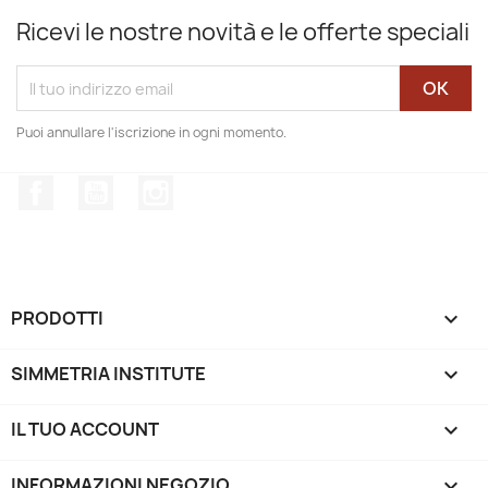
Ricevi le nostre novità e le offerte speciali
Puoi annullare l'iscrizione in ogni momento.
Facebook
YouTube
Instagram
PRODOTTI

SIMMETRIA INSTITUTE

IL TUO ACCOUNT

INFORMAZIONI NEGOZIO
keyboard_arrow_down