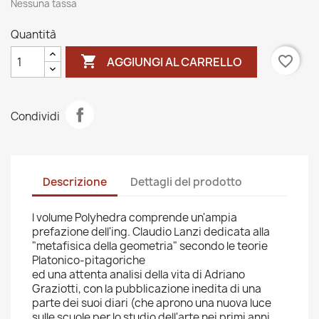
Nessuna tassa
Quantità

favorite_border
AGGIUNGI AL CARRELLO
Condividi
Descrizione
Dettagli del prodotto
l volume Polyhedra comprende un'ampia
prefazione dell'ing. Claudio Lanzi dedicata alla
"metafisica della geometria" secondo le teorie
Platonico-pitagoriche
ed una attenta analisi della vita di Adriano
Graziotti, con la pubblicazione inedita di una
parte dei suoi diari (che aprono una nuova luce
sulle scuole per lo studio dell'arte nei primi anni