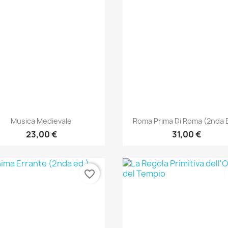
Anteprima
Anteprima


Musica Medievale
Roma Prima Di Roma (2nda 
23,00 €
31,00 €
favorite_border