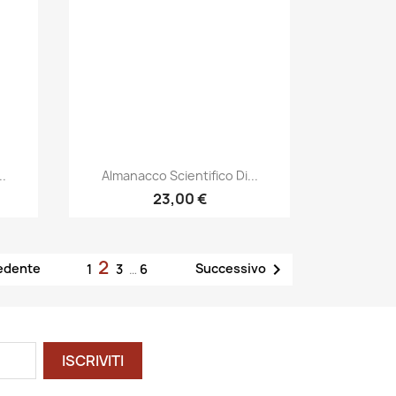
Anteprima

..
Almanacco Scientifico Di...
23,00 €
2

edente
Successivo
1
3
…
6