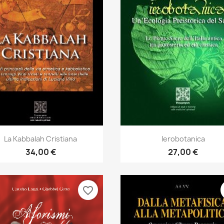
Anteprima
Anteprima


La Kabbalah Cristiana
Ierobotanica
34,00 €
27,00 €
favorite_border