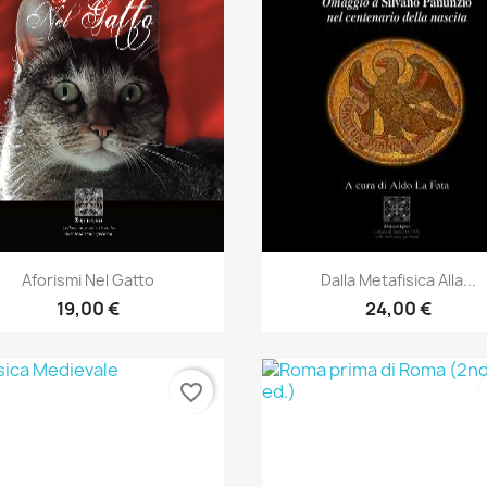
Anteprima
Anteprima


Aforismi Nel Gatto
Dalla Metafisica Alla...
19,00 €
24,00 €
favorite_border