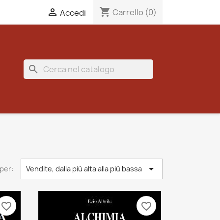
shopping_cart

Carrello
(0)
Accedi
search

per:
Vendite, dalla più alta alla più bassa
favorite_border
favorite_border