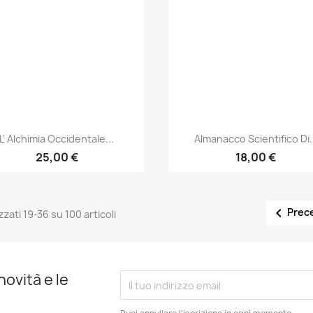
Anteprima
Anteprima


L' Alchimia Occidentale...
Almanacco Scientifico Di.
25,00 €
18,00 €

Prec
zzati 19-36 su 100 articoli
novità e le