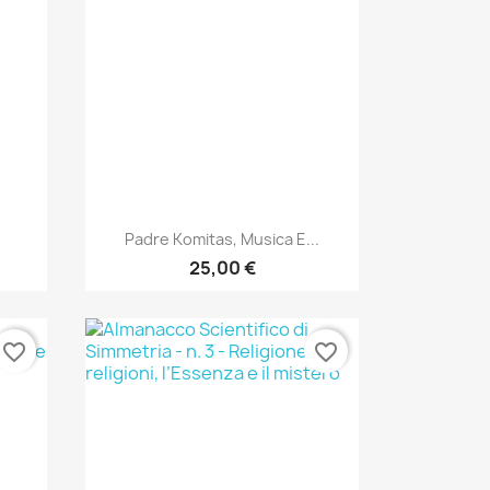
Anteprima

Padre Komitas, Musica E...
25,00 €
favorite_border
favorite_border