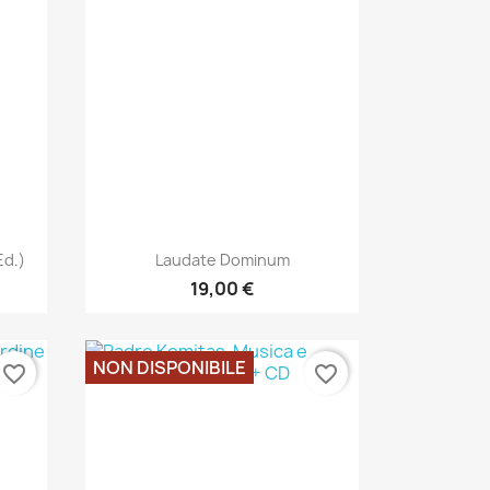
Anteprima

Ed.)
Laudate Dominum
19,00 €
NON DISPONIBILE
favorite_border
favorite_border