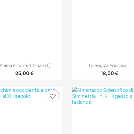
Anteprima
Anteprima


'Anima Errante (2nda Ed.)
La Regola Primitiva...
25,00 €
18,00 €
favorite_border